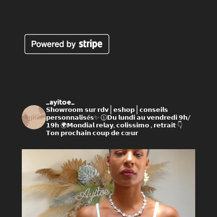
_ayitoe_
𝗦𝗵𝗼𝘄𝗿𝗼𝗼𝗺 𝘀𝘂𝗿 𝗿𝗱𝘃 | 𝗲𝘀𝗵𝗼𝗽 | 𝗰𝗼𝗻𝘀𝗲𝗶𝗹𝘀
𝗽𝗲𝗿𝘀𝗼𝗻𝗻𝗮𝗹𝗶𝘀é𝘀✨
🕦𝗗𝘂 𝗹𝘂𝗻𝗱𝗶 𝗮𝘂 𝘃𝗲𝗻𝗱𝗿𝗲𝗱𝗶 𝟵𝗵/
𝟭𝟵𝗵
🌍𝗠𝗼𝗻𝗱𝗶𝗮𝗹 𝗿𝗲𝗹𝗮𝘆, 𝗰𝗼𝗹𝗶𝘀𝘀𝗶𝗺𝗼 , 𝗿𝗲𝘁𝗿𝗮𝗶𝘁
👇
𝗧𝗼𝗻 𝗽𝗿𝗼𝗰𝗵𝗮𝗶𝗻 𝗰𝗼𝘂𝗽 𝗱𝗲 𝗰œ𝘂𝗿