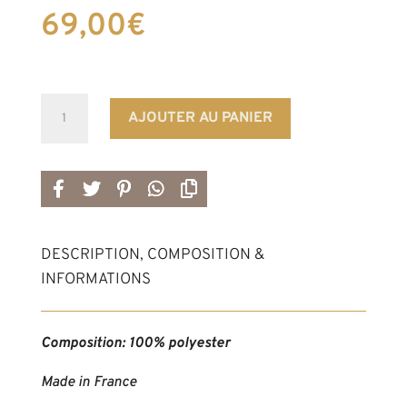
69,00
€
quantité
AJOUTER AU PANIER
de
Jupe
multifonction
ROSA
dentelle
DESCRIPTION, COMPOSITION &
INFORMATIONS
Composition: 100% polyester
Made in France